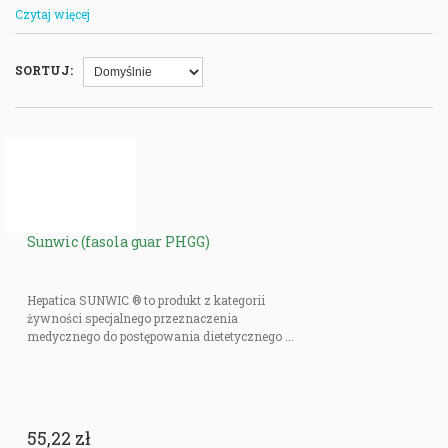
Są dostępne zarówno w formie kapsułek, jak i w formie proszku do
Czytaj więcej
rozmieszania z wodą. Odpowiednia ilość bakterii jelitowych sprzyja
lepszemu wchłanianiu substancji odżywczych z pokarmu i może wpłynąć
pozytywnie na wiele aspektów funkcjonowania organizmu. Okazuje się, że
SORTUJ:
prebiotyki mają skuteczniejsze działanie, niż stosowanie samych
probiotyków, dlatego warto dołączyć je do diety wtedy, gdy przyjmujemy
antybiotyki.
Błonnik, który zawierają, hamuje apetyt (przyczyniając się do zmniejszenia
masy ciała), poprawia ruchy perystaltyczne jelit i pozwala zmniejszyć ilość
cholesterolu we krwi. Większość osób przyjmuje niewystarczającą ilość
błonnika, co przyczynia się do powstawania zaparć i innych problemów
zdrowotnych. Można go uzupełnić dzięki stosowaniu błonnika w formie
Sunwic (fasola guar PHGG)
proszku lub w tabletkach.
Hepatica SUNWIC ® to produkt z kategorii
żywności specjalnego przeznaczenia
medycznego do postępowania dietetycznego ...
55,22 zł