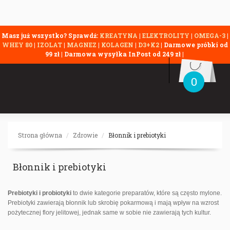
Masz już wszystko? Sprawdź:
KREATYNA
|
ELEKTROLITY
|
OMEGA-3
|
WHEY 80
|
IZOLAT
|
MAGNEZ
|
KOLAGEN
|
D3+K2
| Darmowe próbki od
99 zł | Darmowa wysyłka InPost od 249 zł |
0
Strona główna
Zdrowie
Błonnik i prebiotyki
Błonnik i prebiotyki
Prebiotyki i probiotyki
to dwie kategorie preparatów, które są często mylone.
Prebiotyki zawierają błonnik lub skrobię pokarmową i mają wpływ na wzrost
pożytecznej flory jelitowej, jednak same w sobie nie zawierają tych kultur.