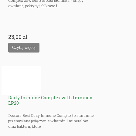
Complex zawiera 3 źródła błonnika - otręby
owsiane, pektyny jabłkowe i ...
23,00 zł
Daily Immune Complex with Immuno-
LP20
Doctors Best Daily Immune Complex to starannie
przemyślane połączenie witamin i minerałów
oraz bakterii, które ...