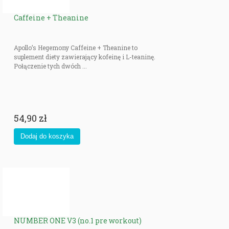
Caffeine + Theanine
Apollo’s Hegemony Caffeine + Theanine to
suplement diety zawierający kofeinę i L-teaninę.
Połączenie tych dwóch ...
54,90 zł
NUMBER ONE V3 (no.1 pre workout)