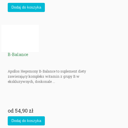
kategorii ENERGIA są sprawdzone i wybrane z myślą o dobru Twojego
organizmu.
Zapewniamy profesjonalne doradztwo, szybką wysyłkę oraz atrakcyjne
promocje. Skorzystaj z naszej oferty i poczuj różnicę, jaką może
przynieść zdrowa energia w Twoim życiu! Odkryj naszą gamę
suplementów na energię, odżywek na moc, siłę i energię, i zacznij
cieszyć się pełnią sił witalnych!
B-Balance
Apollos Hegemony B-Balance to suplement diety
zawierający kompleks witamin z grupy B w
ekskluzywnych, doskonale ...
od
54,90 zł