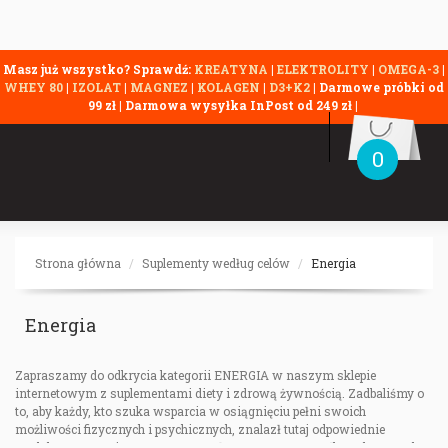
Masz już wszystko? Sprawdź:
KREATYNA
|
ELEKTROLITY
|
OMEGA-3
|
WHEY 80
|
IZOLAT
|
MAGNEZ
|
KOLAGEN
|
D3+K2
| Darmowe próbki od
99 zł | Darmowa wysyłka InPost od 249 zł |
0
Strona główna
Suplementy według celów
Energia
Energia
Zapraszamy do odkrycia kategorii ENERGIA w naszym sklepie
internetowym z suplementami diety i zdrową żywnością. Zadbaliśmy o
to, aby każdy, kto szuka wsparcia w osiągnięciu pełni swoich
możliwości fizycznych i psychicznych, znalazł tutaj odpowiednie
produkty. Kategoria ENERGIA została stworzona z myślą o aktywnych