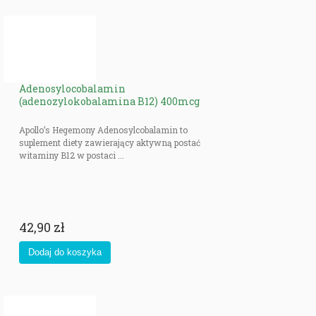
Adenosylocobalamin
(adenozylokobalamina B12) 400mcg
Apollo’s Hegemony Adenosylcobalamin to
suplement diety zawierający aktywną postać
witaminy B12 w postaci ...
42,90 zł