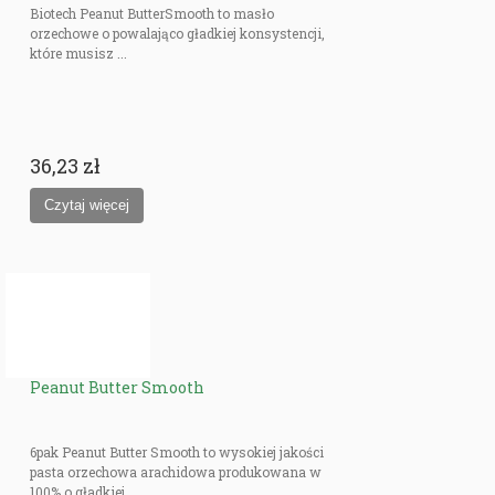
Biotech Peanut ButterSmooth to masło
orzechowe o powalająco gładkiej konsystencji,
które musisz ...
36,23 zł
Peanut Butter Smooth
6pak Peanut Butter Smooth to wysokiej jakości
pasta orzechowa arachidowa produkowana w
100% o gładkiej, ...