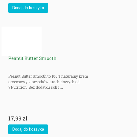
Zalety spożywania masła orzechowego:
Uzupełnienie diety w białko
Duża zawartość kwasów tłuszczonych jednonienasyconych i
wielonienasyconych wpływa na poprawę funkcjonowania naczyń
krwionośnych
Daje długotrwałe uczucie sytości
Peanut Butter Smooth
Ilość kalorii jest znacznie mniejsza niż w zwykłym maśle orzechowym
Masła orzechowe są dostępne w dwóch wersjach – gładkiej oraz chrupiącej.
Peanut Butter Smooth to 100% naturalny krem
W naszym sklepie kupisz także masło orzechowe zawierające naturalne
orzechowy z orzechów arachidowych od
dodatki, jak na przykład cynamon, które wpływają na jeszcze lepszy smak.
7Nutrition. Bez dodatku soli i ...
Naturalne masło orzechowe to jeden z najlepszych zamienników dla
produktów wytwarzanych z dodatkiem cukru, soli i innych substancji
chemicznych. Z tego powodu, można je polecić dzieciom i osobom, które
dbają o swoje zdrowie, unikając jedzenia chemicznych dodatków.
17,99 zł