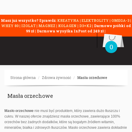
Masz już wszystko? Sprawdź:
KREATYNA
|
ELEKTROLITY
|
OMEGA-3
|
WHEY 80
|
IZOLAT
|
MAGNEZ
|
KOLAGEN
|
D3+K2
| Darmowe próbki od
99 zł | Darmowa wysyłka InPost od 249 zł |
0
Strona główna
Zdrowa żywność
Masła orzechowe
Masła orzechowe
Masło orzechowe
nie musi być produktem, który zawiera dużo tłuszczu i
cukru. W naszej ofercie znajdziesz masła orzechowe, zawierające 100%
orzechów bez żadnych dodatków, które są bogatym źródłem witamin,
minerałów, białka i zdrowych tłuszczów. Masło orzechowe zawiera dokładnie