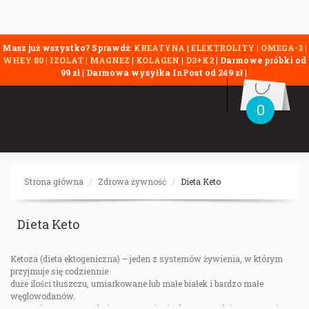
Masz już wszystko? Sprawdź:
KREATYNA
|
ELEKTROLITY
|
OMEGA-3
|
WHEY 80
|
IZOLAT
|
MAGNEZ
|
KOLAGEN
|
D3+K2
| Darmowe próbki od
99 zł | Darmowa wysyłka InPost od 249 zł |
0
Strona główna
Zdrowa żywność
Dieta Keto
Dieta Keto
Ketoza (dieta ektogeniczna) – jeden z systemów żywienia, w którym
przyjmuje się codziennie
duże ilości tłuszczu, umiarkowane lub małe białek i bardzo małe
węglowodanów.
Ketoza jest to stan, w którym stężenie ciał ketonowych jest znacznie