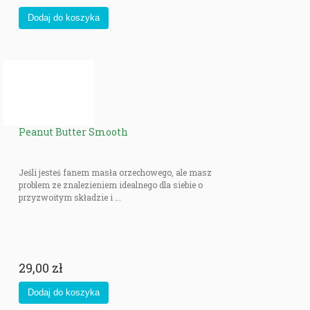
Suplementami, które są popularne wśród osób będących na diecie
tłuszczowej są:
- BHB usprawniające produkcję ciał ketonowych,
- Olej MCT (średniołańcuchowe kwasy tłuszczowe), który jest szybkim
źródłem energii, gdyż
wchłaniany jest bezpośrednio z przewodu pokarmowego do naczyń
krwionośnych wątroby, żyłą
wrotną.
Peanut Butter Smooth
Jeśli jesteś fanem masła orzechowego, ale masz
problem ze znalezieniem idealnego dla siebie o
przyzwoitym składzie i ...
29,00 zł