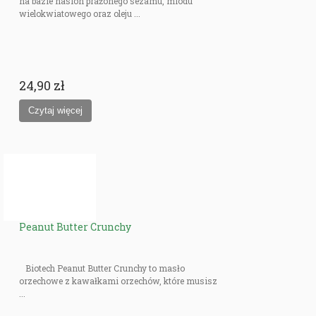
na bazie nasion prażonego sezamu, miodu
wielokwiatowego oraz oleju ...
24,90 zł
Peanut Butter Crunchy
Biotech Peanut Butter Crunchy to masło
orzechowe z kawałkami orzechów, które musisz
...