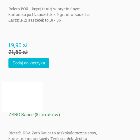
Bolero BOX - kupuj taniej w oryginalnym
kartoniku po 12 saszetek x 9 gram w saszetce.
Łacznie 12 saszetek to 18 - 36 ...
19,90 zł
21,60 zł
ZERO Sauce (8 smaków)
Biotech USA Zero Sauce to niskokaloryczne sosy,
które urozmaicą każdy Twój posiłek. Jest to