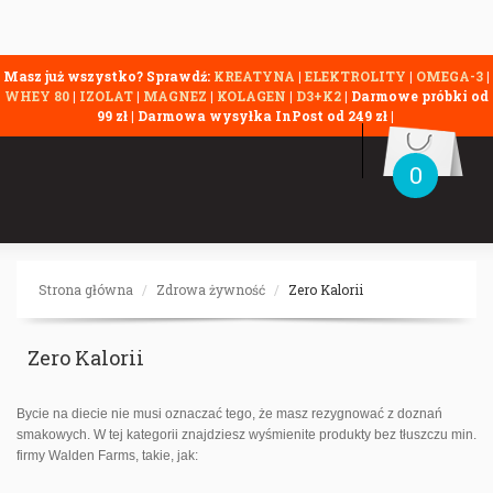
Masz już wszystko? Sprawdź:
KREATYNA
|
ELEKTROLITY
|
OMEGA-3
|
WHEY 80
|
IZOLAT
|
MAGNEZ
|
KOLAGEN
|
D3+K2
| Darmowe próbki od
99 zł | Darmowa wysyłka InPost od 249 zł |
0
Strona główna
Zdrowa żywność
Zero Kalorii
Zero Kalorii
Bycie na diecie nie musi oznaczać tego, że masz rezygnować z doznań
smakowych. W tej kategorii znajdziesz wyśmienite produkty bez tłuszczu min.
firmy Walden Farms, takie, jak: