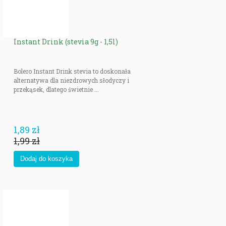
kaloryczna większości produktów jest zbliżona do 0.
Już teraz skorzystaj z naszej oferty produktów Walden Farms i przejdź na
dobrze zbilansowaną dietę, bez tęsknoty za ulubionymi smakami.
Instant Drink (stevia 9g - 1,5l)
Bolero Instant Drink stevia to doskonała
alternatywa dla niezdrowych słodyczy i
przekąsek, dlatego świetnie ...
1,89 zł
1,99 zł