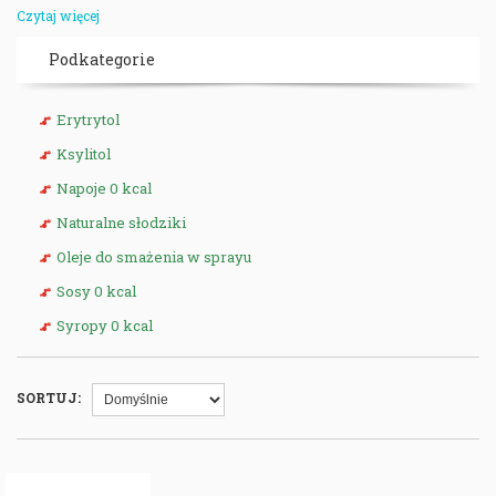
Syropy i dipy
Czytaj więcej
Majonezy
Podkategorie
Sosy do potraw
Erytrytol
Śmietanki do kawy
Ksylitol
Galaretki
Napoje 0 kcal
Naturalne słodziki
Dżemy
Oleje do smażenia w sprayu
i wiele innych produktów
Sosy 0 kcal
Trudno uwierzyć w to, że te produkty nie zawierają tłuszczu i cukru.
Syropy 0 kcal
Polecamy także oleje do smażenia bez tłuszczu, które pozwalają na
smażenie potraw i poprawiają smak sałatek. Nasi klienci często wybierają
także napoje w saszetkach bez cukru i kalorii.
SORTUJ:
Dzięki produktom Walden Farms i innych producentów będziesz mógł
zmniejszyć ilość tłuszczu i cukru w pożywieniu i cieszyć się smakiem bez
poczucia winy. Można je stosować także na restrykcyjnych dietach
niskotłuszczowych, takich, jak dieta Dukana i dieta 1000 kcal. Wartość