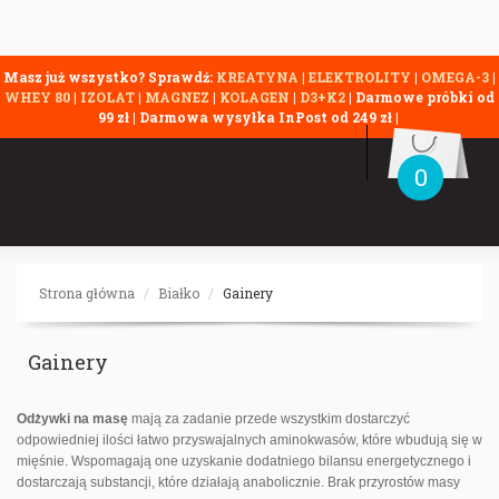
Masz już wszystko? Sprawdź:
KREATYNA
|
ELEKTROLITY
|
OMEGA-3
|
WHEY 80
|
IZOLAT
|
MAGNEZ
|
KOLAGEN
|
D3+K2
| Darmowe próbki od
99 zł | Darmowa wysyłka InPost od 249 zł |
0
Strona główna
Białko
Gainery
Gainery
Odżywki na masę
mają za zadanie przede wszystkim dostarczyć
odpowiedniej ilości łatwo przyswajalnych aminokwasów, które wbudują się w
mięśnie. Wspomagają one uzyskanie dodatniego bilansu energetycznego i
dostarczają substancji, które działają anabolicznie. Brak przyrostów masy