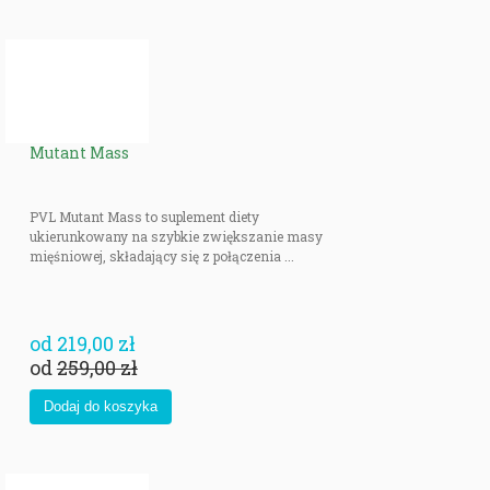
problemów z trawieniem, typowych dla innych form aminokwasów. Niestety,
ale jest ono znacznie droższe, od pozostałych form, co wynika ze
skomplikowanego procesu produkcji.
Mutant Mass
PVL Mutant Mass to suplement diety
ukierunkowany na szybkie zwiększanie masy
mięśniowej, składający się z połączenia ...
od
219,00 zł
od
259,00 zł