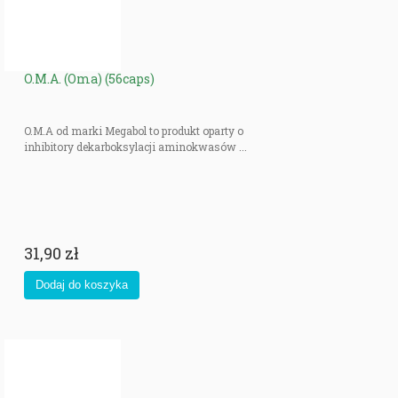
O.M.A. (Oma) (56caps)
O.M.A od marki Megabol to produkt oparty o
inhibitory dekarboksylacji aminokwasów ...
31,90 zł