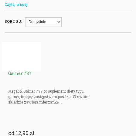
oznacza często, że Twoja dieta jest za mało kaloryczna, lub że przyjmujesz
Czytaj więcej
za mało białek.
Jest wiele odżywek, które mogą służyć rozwijaniu masy mięśniowej.
SORTUJ:
Bardzo popularną odżywką jest kreatyna, wpływająca na lepszą regenerację
organizmu i zwiększająca napływ krwi do mięśni. Kreatynę możesz kupić w
formie monohydratu (lub jego lepiej oczyszczonej i zmikronizowanej formie
Creapure), a także w połączeniu z innymi substancjami, które dodatkowo
modyfikują jej działanie. Kreatyna to naszym zdaniem najważniejszy
suplement na masę, ponieważ jest doskonale poznana i wypróbowana przez
pokolenia osób ćwiczących na siłowni. To bardzo silny środek anaboliczny,
który działa już od pierwszych dawek.
Gainer 737
Arginina to aminokwas, który wspiera wydzielanie tlenku azotu. Ponieważ
wpływa on na naczynia krwionośne, do Twoich mięśni dopływa wtedy więcej
Megabol Gainer 737 to suplement diety typu
tlenu i substancji odżywczych. Z tego powodu, możesz łatwo uzyskać pompę
gainer, będący zastępstwem posiłku. W swoim
mięśniowa i trenować z pełną wydajnością.
składzie zawiera mieszankę ...
BCAA są uważane za najskuteczniejsze aminokwasy, jeśli chodzi o
budowanie masy mięśniowej. Dzięki połączeniu tych 3 związków możesz
zahamować katabolizm i przyśpieszyć anabolizm, co poprawi
funkcjonowanie Twoich mięśni. Ostatnio sporo się mówi o tym, że
od
12,90 zł
najważniejszym z tych aminokwasów jest leucyna, która stanowi coś w