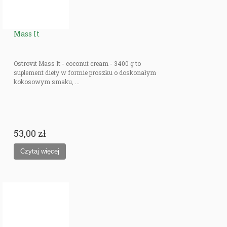
Mass It
Ostrovit Mass It - coconut cream - 3400 g to
suplement diety w formie proszku o doskonałym
kokosowym smaku, ...
53,00 zł