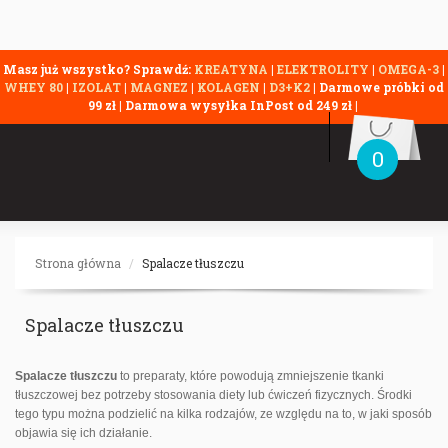
Masz już wszystko? Sprawdź:
KREATYNA
|
ELEKTROLITY
|
OMEGA-3
|
WHEY 80
|
IZOLAT
|
MAGNEZ
|
KOLAGEN
|
D3+K2
| Darmowe próbki od
99 zł | Darmowa wysyłka InPost od 249 zł |
0
Strona główna
Spalacze tłuszczu
Spalacze tłuszczu
Spalacze tłuszczu
to preparaty, które powodują zmniejszenie tkanki
tłuszczowej bez potrzeby stosowania diety lub ćwiczeń fizycznych. Środki
tego typu można podzielić na kilka rodzajów, ze względu na to, w jaki sposób
objawia się ich działanie.