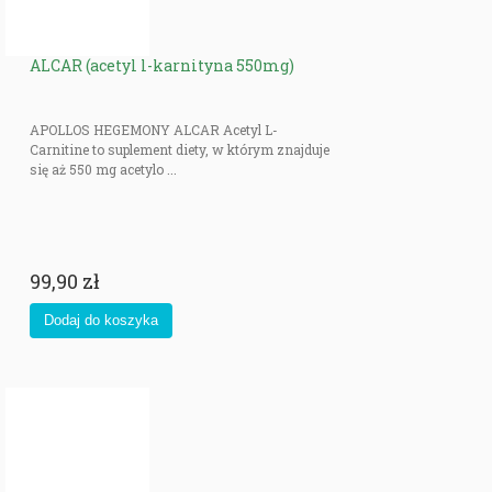
babka płesznik), albo w tabletkach. Nie wolno przyjmować ich wraz z lekami,
bo zmniejszają ich wchłanianie.
ALCAR (acetyl l-karnityna 550mg)
Nieco inne działanie mają
tabletki zmniejszające wchłanianie tłuszczu
. Ich
działanie polega na wiązaniu tłuszczu z układu pokarmowego, dzięki czemu
nie wchłania się on wraz z pokarmem. W skład takich preparatów chodzi
APOLLOS HEGEMONY ALCAR Acetyl L-
zwykle chitosan, substancja, która działaniem przypomina błonnik.
Carnitine to suplement diety, w którym znajduje
się aż 550 mg acetylo ...
Innym rozwiązaniem problemu otyłości, jest zastosowanie preparatów na
spalanie tłuszczu, które pobudzają metabolizm. Dobrym przykładem takiego
preparatu jest ostra papryka, która zwiększa uczucie ciepła i przyśpiesza
przemianę materii.
99,90 zł
Do tej kategorii można zaliczyć także piperynę pozyskiwaną z pieprzu.
Bardzo popularne są
preparaty na odchudzanie, które zawierają kofeinę
.
Ta substancja może pochodzić z
Zielonej kawy
Yerba mate
Zielonej herbaty