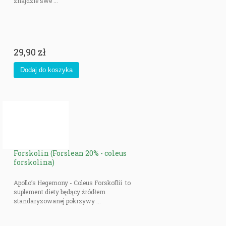
znajdzie swe ...
29,90 zł
Forskolin (Forslean 20% - coleus
forskolina)
Apollo’s Hegemony - Coleus Forskoflii to
suplement diety będący źródłem
standaryzowanej pokrzywy ...