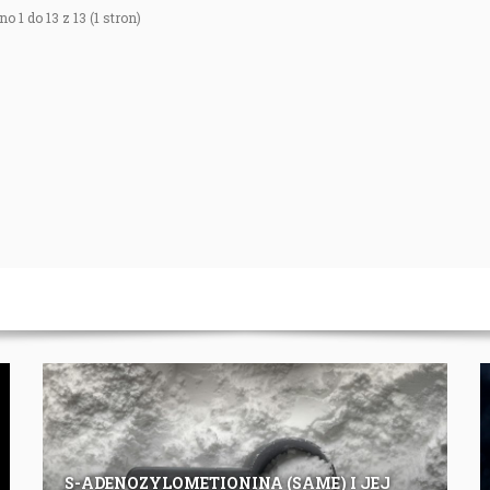
o 1 do 13 z 13 (1 stron)
S-ADENOZYLOMETIONINA (SAME) I JEJ