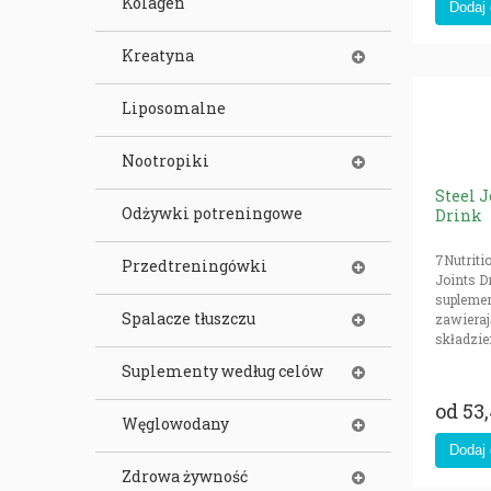
Kolagen
Kreatyna
Liposomalne
Nootropiki
Steel J
Odżywki potreningowe
Drink
7Nutritio
Przedtreningówki
Joints D
suplemen
Spalacze tłuszczu
zawiera
składzie:
Suplementy według celów
od
53,
Węglowodany
Zdrowa żywność