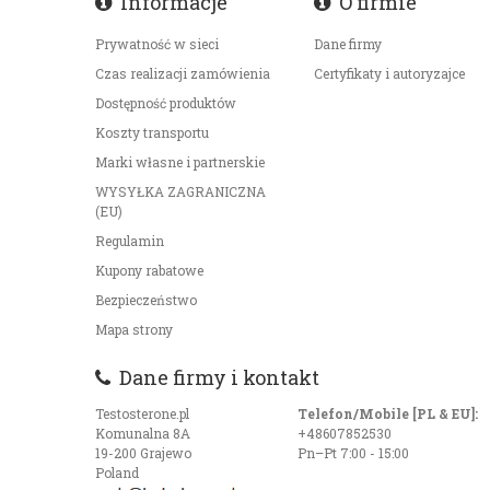
Informacje
O firmie
Prywatność w sieci
Dane firmy
Czas realizacji zamówienia
Certyfikaty i autoryzajce
Dostępność produktów
Koszty transportu
Marki własne i partnerskie
WYSYŁKA ZAGRANICZNA
(EU)
Regulamin
Kupony rabatowe
Bezpieczeństwo
Mapa strony
Dane firmy i kontakt
Testosterone.pl
Telefon/Mobile [PL & EU]:
Komunalna 8A
+48607852530
19-200 Grajewo
Pn–Pt 7:00 - 15:00
Poland