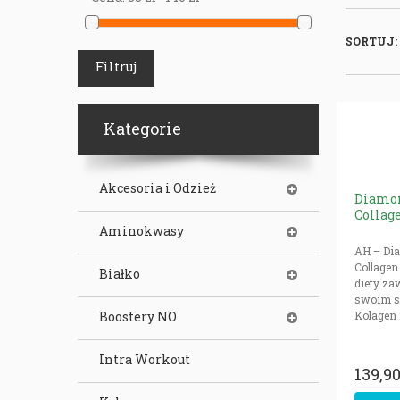
SORTUJ:
Filtruj
Kategorie
Akcesoria i Odzież
Diamon
Collag
Aminokwasy
AH – Di
Collagen
Białko
diety za
swoim s
Boostery NO
Kolagen ry
Intra Workout
139,90