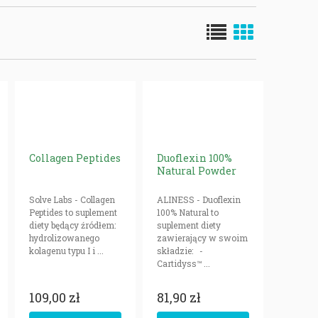
Collagen Peptides
Duoflexin 100%
Natural Powder
Solve Labs - Collagen
ALINESS - Duoflexin
Peptides to suplement
100% Natural to
diety będący źródłem:
suplement diety
hydrolizowanego
zawierający w swoim
kolagenu typu I i ...
składzie: -
Cartidyss™ ...
109,00 zł
81,90 zł