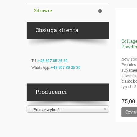
Zdrowie
Obsługa klienta
Collag
Powde
Now Food
Tel.:
+48 607 85 25 30
Peptides
WhatsApp.:
+48 607 85 25 30
suplemen
zawieraj
białko k
typu 1 i 3
Producenci
75,00 
-- Proszę wybrać --