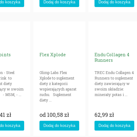
oints
Flex Xplode
Endu Collagen 4
Runners
n - Steel
Olimp Labs Flex
TREC Endu Collagen 4
rink to
Xplode to suplement
Runners to suplement
t diety
diety z kategorii
diety zawierający w
jący w swoim
wspierających aparat
swoim składzie:
 - MSM, - ...
ruchu. Suplement
minerały: potas i ...
diety ...
41 zł
od
100,58 zł
62,99 zł