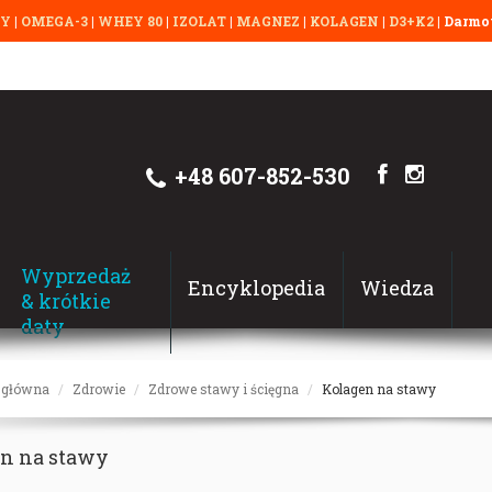
TY
|
OMEGA-3
|
WHEY 80
|
IZOLAT
|
MAGNEZ
|
KOLAGEN
|
D3+K2
| Darmow
+48 607-852-530
Wyprzedaż
Encyklopedia
Wiedza
& krótkie
daty
 główna
Zdrowie
Zdrowe stawy i ścięgna
Kolagen na stawy
n na stawy