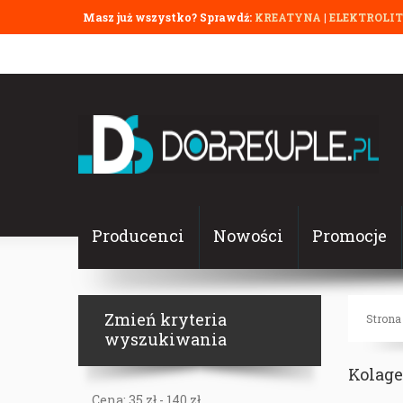
Masz już wszystko? Sprawdź:
KREATYNA
|
ELEKTROLI
Producenci
Nowości
Promocje
Zmień kryteria
Strona
wyszukiwania
Kolage
Cena:
35
zł -
140
zł