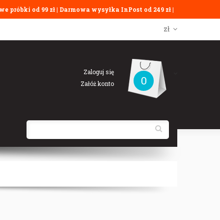
e próbki od 99 zł | Darmowa wysyłka InPost od 249 zł |
zł
Zaloguj się
0
Załóż konto