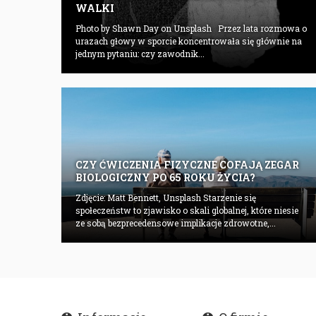
WALKI
Photo by Shawn Day on Unsplash Przez lata rozmowa o
urazach głowy w sporcie koncentrowała się głównie na
jednym pytaniu: czy zawodnik...
CZY ĆWICZENIA FIZYCZNE COFAJĄ ZEGAR
BIOLOGICZNY PO 65 ROKU ŻYCIA?
Zdjęcie: Matt Bennett, Unsplash Starzenie się
społeczeństw to zjawisko o skali globalnej, które niesie
ze sobą bezprecedensowe implikacje zdrowotne,...