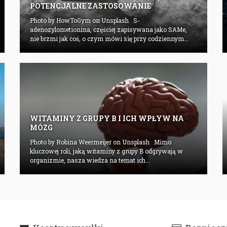
POTENCJALNE ZASTOSOWANIE
Photo by HowToGym on Unsplash S-
adenozylometionina, częściej zapisywana jako SAMe,
nie brzmi jak coś, o czym mówi się przy codziennym...
WITAMINY Z GRUPY B I ICH WPŁYW NA
MÓZG
Photo by Robina Weermeijer on Unsplash Mimo
kluczowej roli, jaką witaminy z grupy B odgrywają w
organizmie, nasza wiedza na temat ich...