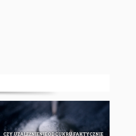
CZY UZALEŻNIENIE OD CUKRU FAKTYCZNIE