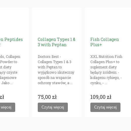
en Peptides
Collagen Types 1 &
Fish Collagen
r
3 with Peptan
Plus+
s, Collagen
Doctors Best -
XXL Nutrition Fish
 Powder to
Collagen Types 1 & 3
Collagen Plus+ to
t diety
with Peptan to
suplement diety
ący czyste
wyjątkowo skuteczny
będący źródłem: -
olagenowe
sposób na wsparcie
kolagenu rybiego, -
. Jako ...
ochrony stawów, a ...
cynku, - ...
zł
75,00 zł
109,00 zł