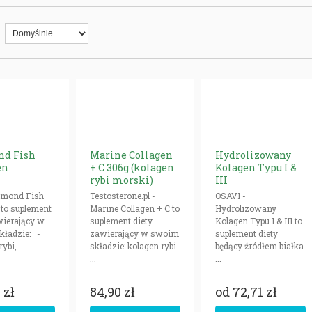
d Fish
Marine Collagen
Hydrolizowany
en
+ C 306g (kolagen
Kolagen Typu I &
rybi morski)
III
amond Fish
Testosterone.pl -
OSAVI -
 to suplement
Marine Collagen + C to
Hydrolizowany
wierający w
suplement diety
Kolagen Typu I & III to
kładzie: -
zawierający w swoim
suplement diety
bi, - ...
składzie: kolagen rybi
będący źródłem białka
...
...
 zł
84,90 zł
od
72,71 zł