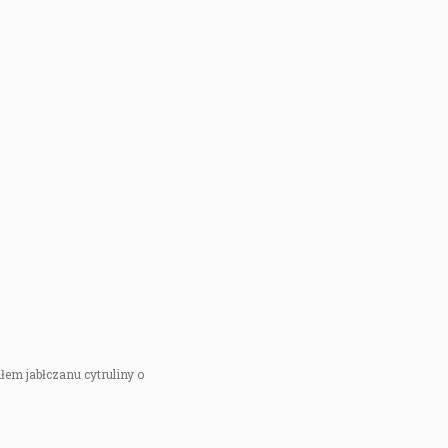
łem jabłczanu cytruliny o