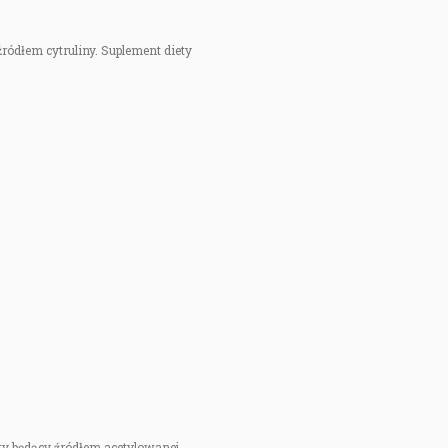
 źródłem cytruliny. Suplement diety
ety będący źródłem acetylowanej