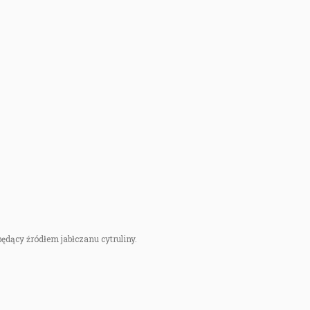
 będący źródłem jabłczanu cytruliny.