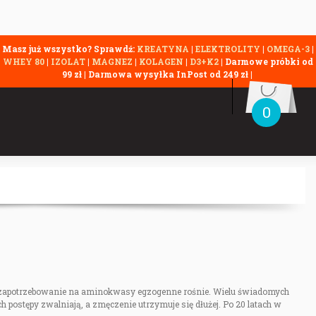
Masz już wszystko? Sprawdź:
KREATYNA
|
ELEKTROLITY
|
OMEGA-3
|
WHEY 80
|
IZOLAT
|
MAGNEZ
|
KOLAGEN
|
D3+K2
| Darmowe próbki od
99 zł | Darmowa wysyłka InPost od 249 zł |
0
, a zapotrzebowanie na aminokwasy egzogenne rośnie. Wielu świadomych
 postępy zwalniają, a zmęczenie utrzymuje się dłużej. Po 20 latach w