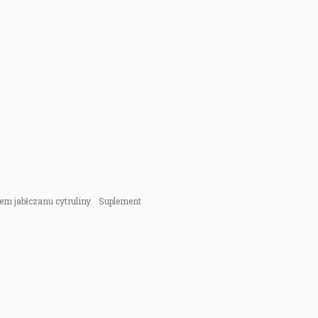
dłem jabłczanu cytruliny. Suplement