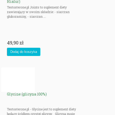
Hialur)
Testosterone.pl Joints to suplement diety
zawierający w swoim składzie: - siarczan
glukozaminy, - siarczan ...
49,90 zł
Glycine (glicyna 100%)
Testosterone.pl - Glycine jest to suplement diety
będący źródłem czystej glicyny. Glicyna może