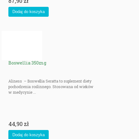
87,90 zł
Boswellia 350mg
Aliness – Boswellia Seratta to suplement diety
pochodzenia roślinnego. Stosowana od wieków
w medycynie ...
44,90 zł