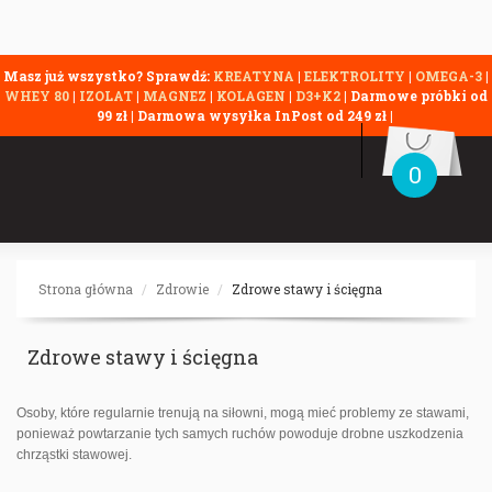
Masz już wszystko? Sprawdź:
KREATYNA
|
ELEKTROLITY
|
OMEGA-3
|
WHEY 80
|
IZOLAT
|
MAGNEZ
|
KOLAGEN
|
D3+K2
| Darmowe próbki od
99 zł | Darmowa wysyłka InPost od 249 zł |
0
Strona główna
Zdrowie
Zdrowe stawy i ścięgna
Zdrowe stawy i ścięgna
Osoby, które regularnie trenują na siłowni, mogą mieć problemy ze stawami,
ponieważ powtarzanie tych samych ruchów powoduje drobne uszkodzenia
chrząstki stawowej.