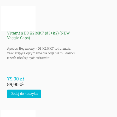
Vitamin D3 K2 MK7 (d3+k2) (NEW
Veggie Caps)
Apollos Hegemony - D3 K2MK7 to formuła,
zawierająca optymalne dla organizmu dawki
trzech niezbędnych witamin: ...
79,00 zł
89,90 zł