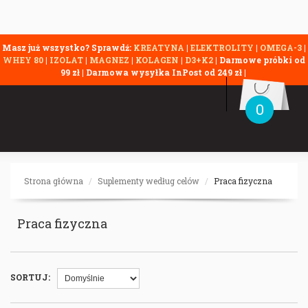
Masz już wszystko? Sprawdź:
KREATYNA
|
ELEKTROLITY
|
OMEGA-3
|
WHEY 80
|
IZOLAT
|
MAGNEZ
|
KOLAGEN
|
D3+K2
| Darmowe próbki od
99 zł | Darmowa wysyłka InPost od 249 zł |
0
Strona główna
Suplementy według celów
Praca fizyczna
Praca fizyczna
SORTUJ: