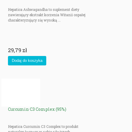
Hepatica Ashwagandha to suplement diety
zawierający ekstrakt korzenia Witanii ospałej
charakteryzujący się wysoką ...
29,79 zł
Curcumin C3 Complex (95%)
Hepatica Curcumin C3 Complex to produkt
naturalny łączący w sobie siłę trzech