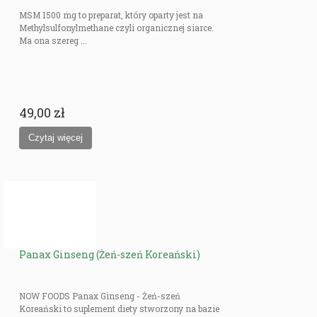
MSM 1500 mg to preparat, który oparty jest na
Methylsulfonylmethane czyli organicznej siarce.
Ma ona szereg ...
49,00 zł
Panax Ginseng (Żeń-szeń Koreański)
NOW FOODS Panax Ginseng - Żeń-szeń
Koreański to suplement diety stworzony na bazie