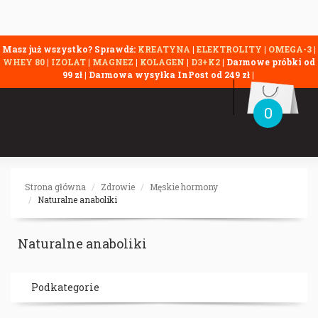
Masz już wszystko? Sprawdź:
KREATYNA
|
ELEKTROLITY
|
OMEGA-3
|
WHEY 80
|
IZOLAT
|
MAGNEZ
|
KOLAGEN
|
D3+K2
| Darmowe próbki od
99 zł | Darmowa wysyłka InPost od 249 zł |
0
Strona główna
Zdrowie
Męskie hormony
Naturalne anaboliki
Naturalne anaboliki
Podkategorie