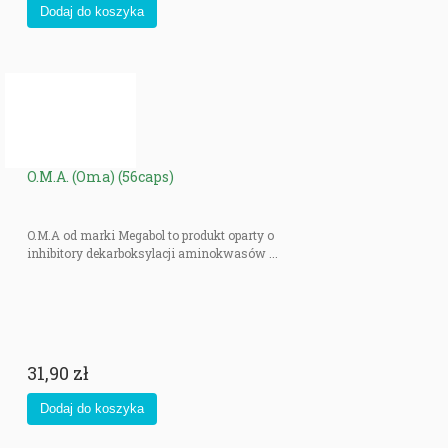
O.M.A. (Oma) (56caps)
O.M.A od marki Megabol to produkt oparty o
inhibitory dekarboksylacji aminokwasów ...
31,90 zł