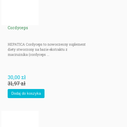
Cordyceps
HEPATICA Cordyceps to nowoczesny suplement
diety stworzony na bazie ekstraktu z
maczużnika (cordyceps ...
30,00 zł
31,97 zł