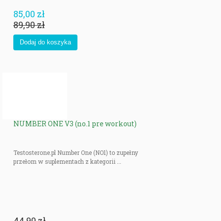
85,00 zł
89,90 zł
NUMBER ONE V3 (no.1 pre workout)
Testosterone.pl Number One (NO1) to zupełny
przełom w suplementach z kategorii ...
44,90 zł