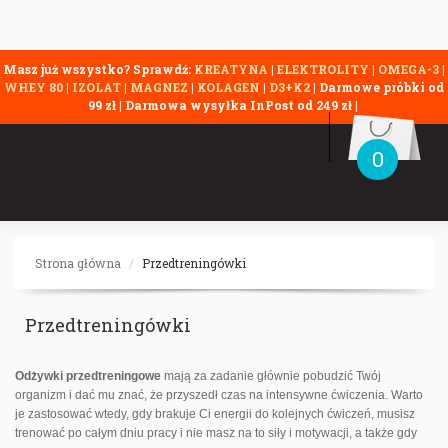
Masz już wszystko? Sprawdź:
KREATYNA
|
ELEKTROLITY
|
OMEGA-3
|
WHEY 80
|
IZOLAT
|
MAGNEZ
|
KOLAGEN
|
D3+K2
| Darmowe próbki od
99 zł | Darmowa wysyłka InPost od 249 zł |
0
Strona główna
Przedtreningówki
Przedtreningówki
Odżywki przedtreningowe
mają za zadanie głównie pobudzić Twój
organizm i dać mu znać, że przyszedł czas na intensywne ćwiczenia. Warto
je zastosować wtedy, gdy brakuje Ci energii do kolejnych ćwiczeń, musisz
trenować po całym dniu pracy i nie masz na to siły i motywacji, a także gdy