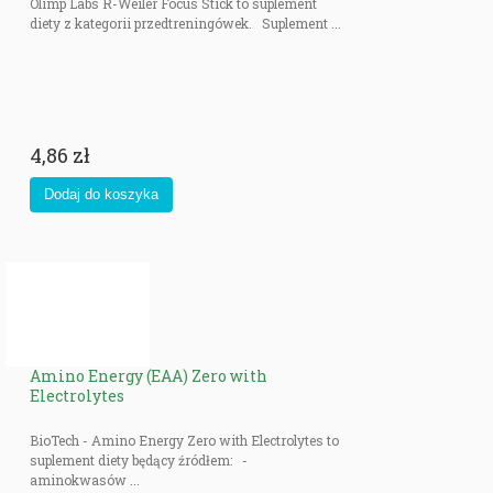
Olimp Labs R-Weiler Focus Stick to suplement
diety z kategorii przedtreningówek. Suplement ...
4,86 zł
Amino Energy (EAA) Zero with
Electrolytes
BioTech - Amino Energy Zero with Electrolytes to
suplement diety będący źródłem: -
aminokwasów ...