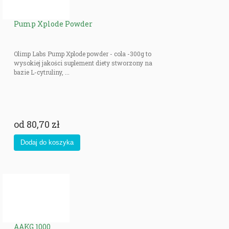
Pump Xplode Powder
Olimp Labs Pump Xplode powder - cola -300g to
wysokiej jakości suplement diety stworzony na
bazie L-cytruliny, ...
od
80,70 zł
AAKG 1000