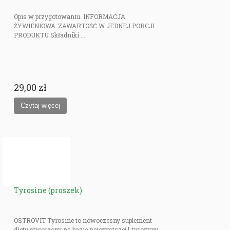
Opis w przygotowaniu. INFORMACJA
ŻYWIENIOWA: ZAWARTOŚĆ W JEDNEJ PORCJI
PRODUKTU Składniki ...
29,00 zł
Tyrosine (proszek)
OSTROVIT Tyrosine to nowoczesny suplement
diety stworzony na bazie najczystszej l-tyrozyny