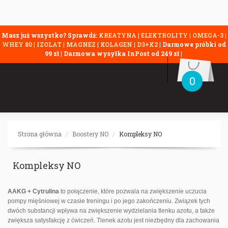
Masz już wszystko? Sprawdź:
KREATYNA
|
ELEKTROLITY
|
OMEGA-3
|
WHEY 80
|
IZOLAT
|
MAGNEZ
|
KOLAGEN
|
D3+K2
| Darmowe próbki od
99 zł | Darmowa wysyłka InPost od 249 zł |
0
Strona główna
Boostery NO
Kompleksy NO
Kompleksy NO
AAKG + Cytrulina
to połączenie, które pozwala na zwiększenie uczucia
pompy mięśniowej w czasie treningu i po jego zakończeniu. Związek tych
dwóch substancji wpływa na zwiększenie wydzielania tlenku azotu, a także
zwiększa satysfakcję z ćwiczeń. Tlenek azotu jest niezbędny dla zachowania