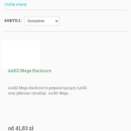
prawidłowej pracy mięśni.
Czytaj więcej
AAKG + Cytrulina poprawia wydolność tlenową, zmniejsza kondensację
mocznika i kwasu mlekowego w mięśniach, dzięki czemu można poprawić
SORTUJ:
ich regenerację i osiągać jeszcze lepsze wyniki na siłowni.
AAKG Mega Hardcore
AAKG Mega Hardcore to preparat łączący AAKG
oraz jabłczan cytruliny. AAKG Mega ...
od
41,83 zł