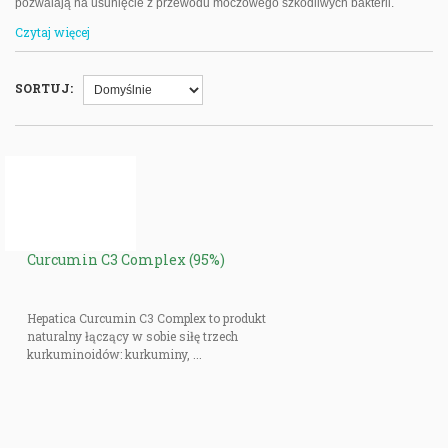
pozwalają na usunięcie z przewodu moczowego szkodliwych bakterii.
Czytaj więcej
Dzięki nim można poprawić funkcjonowanie prostaty, spowolnić jej rozrost i
ograniczyć występowanie zakażenia cewki moczowej. Warto je zacząć
przyjmować wraz z pojawieniem się pierwszych objawów problemów z
SORTUJ:
prostatą.
Curcumin C3 Complex (95%)
Hepatica Curcumin C3 Complex to produkt
naturalny łączący w sobie siłę trzech
kurkuminoidów: kurkuminy, ...