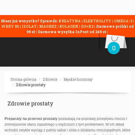
Masz już wszystko? Sprawdź:
KREATYNA
|
ELEKTROLITY
|
OMEGA-3
|
WHEY 80
|
IZOLAT
|
MAGNEZ
|
KOLAGEN
|
D3+K2
| Darmowe próbki od
99 zł | Darmowa wysyłka InPost od 249 zł |
0
Strona główna
Zdrowie
Męskie hormony
Zdrowie prostaty
Zdrowie prostaty
Preparaty na przerost prostaty
pozwalają na poprawę przepływu moczu i
zmniejszenie stanu zapalnego u mężczyzn z tym problemem. W ich skład
wchodzi zwykle wyciąg z palmy sabal i zioła o działaniu moczopędnym, które