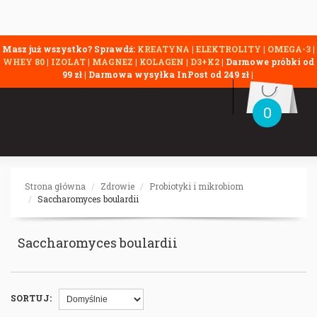
Masz już wszystko? Sprawdź:
KREATYNA
|
ELEKTROLITY
|
OMEGA-3
|
WHEY 80
|
IZOLAT
|
MAGNEZ
|
KOLAGEN
|
D3+K2
| Darmowe próbki od
99 zł | Darmowa wysyłka InPost od 249 zł |
0
Strona główna
Zdrowie
Probiotyki i mikrobiom
Saccharomyces boulardii
Saccharomyces boulardii
SORTUJ: