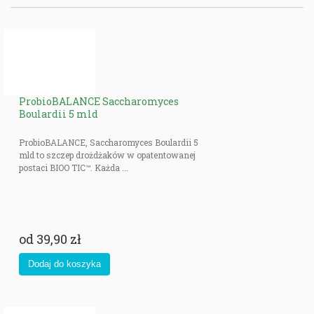
ProbioBALANCE Saccharomyces
Boulardii 5 mld
ProbioBALANCE, Saccharomyces Boulardii 5
mld to szczep drożdżaków w opatentowanej
postaci BIOO TIC™. Każda ...
od
39,90 zł