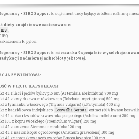
 Hegemony - SIBO Support
to suplement diety będący źródłem roślinnej mi
t diety znajdzie swe zastosowanie:
IBS
,
SIBO,
 zakażeniem H. pylori.
 Hegemony - SIBO Support
to
mieszanka
9 specjalnie wyselekcjonowan
radykacji nadmiernej mikrobioty jelitowej.
ACJA ŻYWIENIOWA:
ŚĆ W PIĘCIU KAPSUŁKACH:
kt 4:1 z liści i pędów bylicy pio łun (Ar temisia absinthium) 700 mg
akt 4:1 z kory drzewa mrówkowego (Tabebuia impetiginosa) 500 mg
akt z tymianku właściwego (Thymus vulgaris) (25% tymolu) 400 mg
akt z kadzidłowca indyjskiego
Boswellia Serrata
extract (60% kwasu boswel
kt 4:1 z liści i kwiatów krwawnika pospolitego (Achillea millefolium) 250 mg
kt 10:1 z kopru włoskiego (Foeniculum vulgare) 120 mg
kt 4:1 z korzenia Stemona sessilifolia 120 mg
akt 4:1 z nasion kopru ogrodowego (Anethum graveolens) 100 mg
akt 4:1 ze sproszkowanych owoców Brucea javanica 100 mg