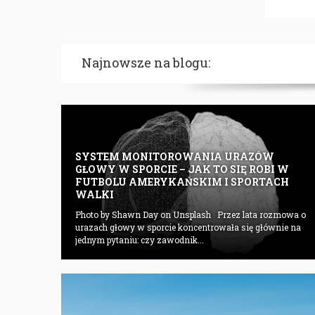
Najnowsze na blogu:
SYSTEM MONITOROWANIA URAZÓW
GŁOWY W SPORCIE – JAK TO SIĘ ROBI W
FUTBOLU AMERYKAŃSKIM I SPORTACH
WALKI
Photo by Shawn Day on Unsplash Przez lata rozmowa o
urazach głowy w sporcie koncentrowała się głównie na
jednym pytaniu: czy zawodnik...