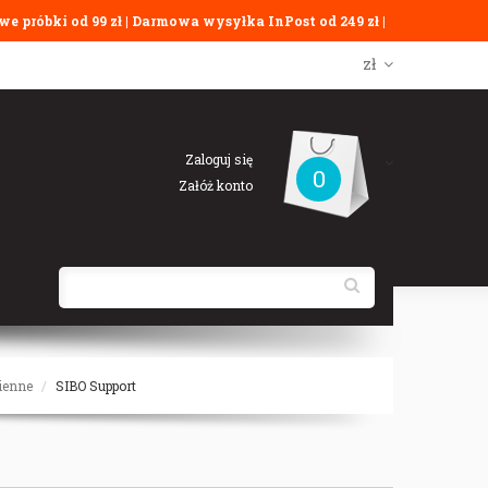
e próbki od 99 zł | Darmowa wysyłka InPost od 249 zł |
zł
Zaloguj się
0
Załóż konto
ienne
SIBO Support