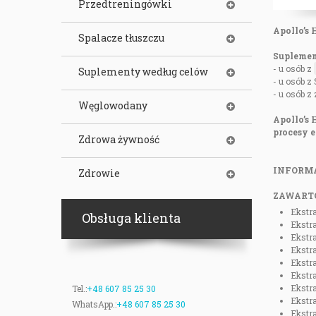
Przedtreningówki
Apollo’s
Spalacze tłuszczu
Suplemen
- u osób z
Suplementy według celów
- u osób z 
- u osób z
Węglowodany
Apollo’s
procesy e
Zdrowa żywność
INFORM
Zdrowie
ZAWARTO
Ekstra
Obsługa klienta
Ekstr
Ekstr
Ekstr
Ekstra
Ekstra
Ekstra
Tel.:
+48 607 85 25 30
Ekstr
WhatsApp.:
+48 607 85 25 30
Ekstr