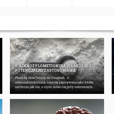
S-ADENOZYLOMETIONINA (SAME) I JEJ
POTENCJALNE ZASTOSOWANIE
Photo by HowToGym on Unsplash S-
adenozylometionina, częściej zapisywana jako SAMe,
nie brzmi jak coś, o czym mówi się przy codziennym...