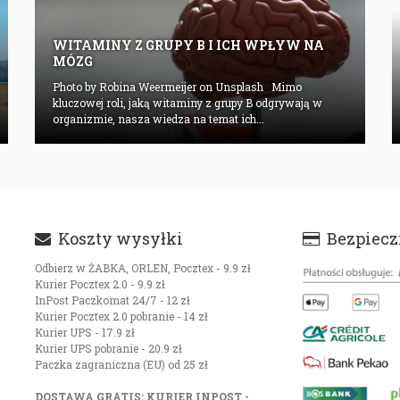
WITAMINY Z GRUPY B I ICH WPŁYW NA
MÓZG
Photo by Robina Weermeijer on Unsplash Mimo
kluczowej roli, jaką witaminy z grupy B odgrywają w
organizmie, nasza wiedza na temat ich...
Koszty wysyłki
Bezpieczn
Odbierz w ŻABKA, ORLEN, Pocztex - 9.9 zł
Kurier Pocztex 2.0 - 9.9 zł
InPost Paczkomat 24/7 - 12 zł
Kurier Pocztex 2.0 pobranie - 14 zł
Kurier UPS - 17.9 zł
Kurier UPS pobranie - 20.9 zł
Paczka zagraniczna (EU) od 25 zł
DOSTAWA GRATIS: KURIER INPOST -