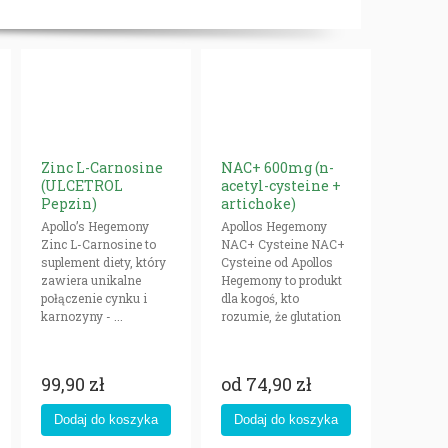
Zinc L-Carnosine
NAC+ 600mg (n-
(ULCETROL
acetyl-cysteine +
Pepzin)
artichoke)
Apollo’s Hegemony
Apollos Hegemony
Zinc L-Carnosine to
NAC+ Cysteine NAC+
suplement diety, który
Cysteine od Apollos
zawiera unikalne
Hegemony to produkt
połączenie cynku i
dla kogoś, kto
karnozyny - ...
rozumie, że glutation
...
99,90 zł
od
74,90 zł