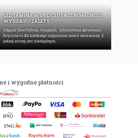
GLUTAMINA W OBLICZU EKSTREMALNEGO
WYSIŁKU – ZALETY
Zdjęcie: HowToGym, Unsplash Intensywna aktywność
fizyczna to dla ludzkiego organizmu miecz obosieczny. Z
jednej strony jest niezbędnym...
e i wygodne płatności