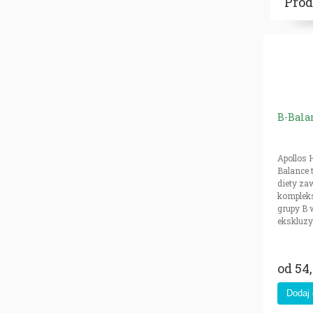
Pro
B-Bala
Apollos
Balance 
diety za
komplek
grupy B 
ekskluz
doskonale
od
54,