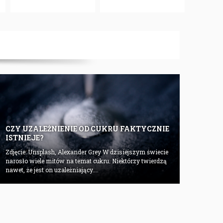
CZY UZALEŻNIENIE OD CUKRU FAKTYCZNIE
ISTNIEJE?
Zdjęcie: Unsplash, Alexander Grey W dzisiejszym świecie
narosło wiele mitów na temat cukru. Niektórzy twierdzą
nawet, że jest on uzależniający....