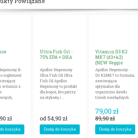
dukty Powiązane
nce
Ultra Fish Oil -
Vitamin D3 K2
75% EPA + DHA
MK7 (d3+k2)
(NEW Veggie
Caps)
 Hegemony B-
Apollos Hegemony
Apollos Hegemony -
to suplement
Ultra Fish Oil Ultra
D3 K2MK7 to formuła,
wierający
Fish Oil Apollos
zawierająca
s witamin z
Hegemony to produkt
optymalne dla
w
dla kogoś, kto patrzy
organizmu dawki
ywnych,
na etykietę i ...
trzech niezbędnych
 ...
witamin: ...
79,00 zł
90 zł
od
54,90 zł
89,90 zł