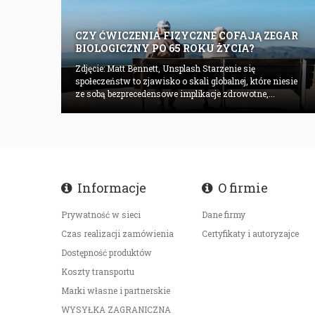
CZY ĆWICZENIA FIZYCZNE COFAJĄ ZEGAR
BIOLOGICZNY PO 65 ROKU ŻYCIA?
Zdjęcie: Matt Bennett, Unsplash Starzenie się
społeczeństw to zjawisko o skali globalnej, które niesie
ze sobą bezprecedensowe implikacje zdrowotne,...
Informacje
O firmie
Prywatność w sieci
Dane firmy
Czas realizacji zamówienia
Certyfikaty i autoryzajce
Dostępność produktów
Koszty transportu
Marki własne i partnerskie
WYSYŁKA ZAGRANICZNA